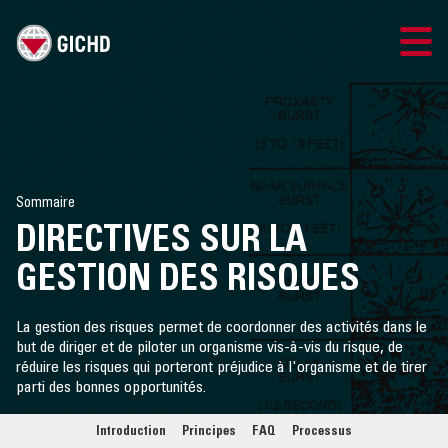
FRENCH
GICHD SITE
Sommaire
CONTACTEZ NOUS
DIRECTIVES SUR LA
DIRECTIVES SUR LA GESTION DES RISQUES
GESTION DES RISQUES
RISQUES ET ACTION CONTRE LES MINES
La gestion des risques permet de coordonner des activités dans le
but de diriger et de piloter un organisme vis-à-vis du risque, de
réduire les risques qui porteront préjudice à l'organisme et de tirer
RISQUES ET GESTION DES MUNITIONS
parti des bonnes opportunités.
RESSOURCES
Introduction
Principes
FAQ
Processus